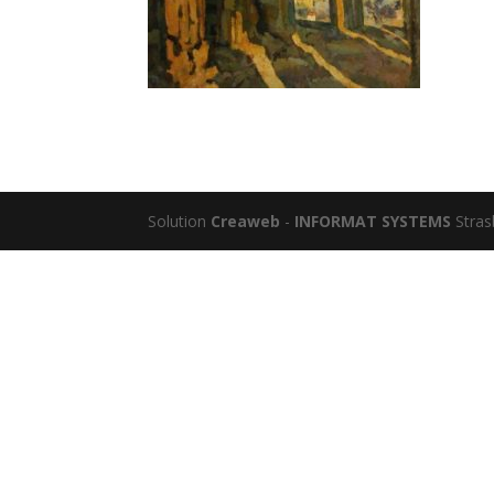
Solution
Creaweb
-
INFORMAT SYSTEMS
Stras