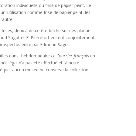
ration individuelle ou frise de papier peint. Le
 l’utilisation comme frise de papier peint, les
l’autre.
 frises, deux à deux tête-bêche sur des plaques
nd Sagot et E. Pierrefort éditent conjointement
 prospectus édité par Edmond Sagot.
duites dans l’hebdomadaire
Le Courrier français
en
ôt légal n’a pas été effectué et, à notre
hèque, aucun musée ne conserve la collection