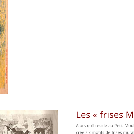
Les « frises M
Alors qu’il réside au Petit Mou
crée six motifs de frises mura