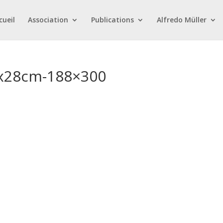
cueil
Association
Publications
Alfredo Müller
5x28cm-188×300