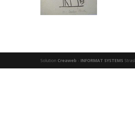
Solution
Creaweb
-
INFORMAT SYSTEMS
Stras