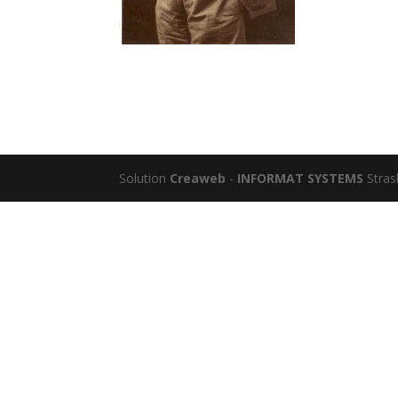
Solution
Creaweb
-
INFORMAT SYSTEMS
Stras