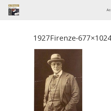
Ac
1927Firenze-677×102