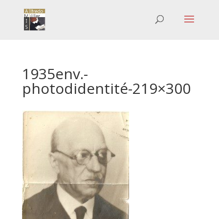
1935env.-
photodidentité-219×300