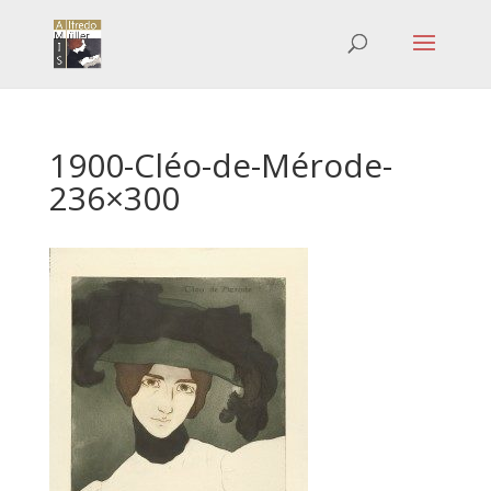
1900-Cléo-de-Mérode-
236×300