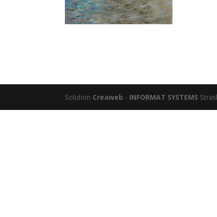
Solution
Creaweb
-
INFORMAT SYSTEMS
Stras