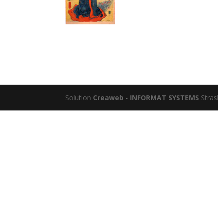
Solution
Creaweb
-
INFORMAT SYSTEMS
Stras